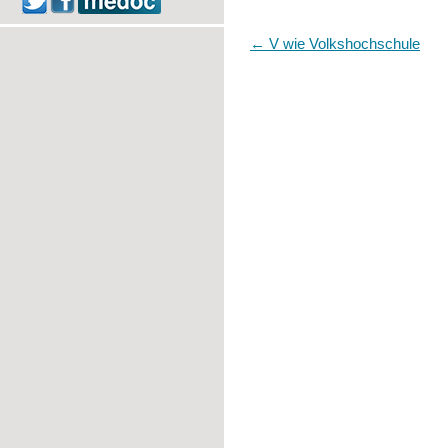
Artikel-Navigation
←
V wie Volkshochschule