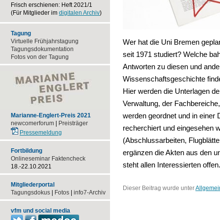
Frisch erschienen: Heft 2021/1
(Für Mitglieder im
digitalen Archiv
)
Tagung
Virtuelle Frühjahrstagung
Wer hat die Uni Bremen gepla
Tagungsdokumentation
seit 1971 studiert? Welche 
Fotos von der Tagung
Antworten zu diesen und ander
Wissenschaftsgeschichte finde
Hier werden die Unterlagen de
Verwaltung, der Fachbereiche,
Marianne-Englert-Preis 2021
werden geordnet und in einer
newcomerforum
|
Preisträger
recherchiert und eingesehen
Pressemeldung
(Abschlussarbeiten, Flugblätte
Fortbildung
ergänzen die Akten aus den un
Onlineseminar Faktencheck
steht allen Interessierten offen
18.-22.10.2021
Mitgliederportal
Dieser Beitrag wurde unter
Allgemei
Tagungsdokus
|
Fotos
|
info7-Archiv
vfm und social media