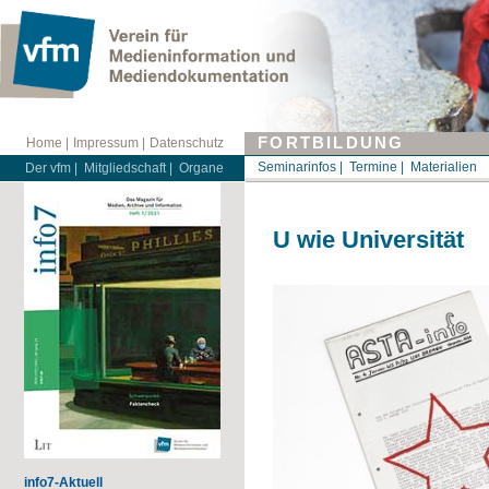
vfm-Weblog für Mediendokumentation
Austauschplattform für Mediendokumentation und -information
FORTBILDUNG
Home |
Impressum |
Datenschutz
Seminarinfos |
Termine |
Materialien
Der vfm |
Mitgliedschaft |
Organe
U wie Universität
info7-Aktuell