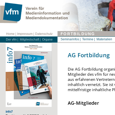
FORTBILDUNG
Home |
Impressum |
Datenschutz
Seminarinfos |
Termine |
Materialien
Der vfm |
Mitgliedschaft |
Organe
AG Fortbildung
Die AG Fortbildung organi
Mitglieder des vfm für ne
aus erfahrenen Vertreter
inhaltlich vernetzt. Sie i
mittelfristige inhaltlich
AG-Mitglieder
info7