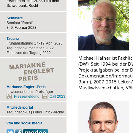
Erschienen: Heft 2023/1 mit dem
Schwerpunkt Recht
Seminare
Seminar "Recht"
7.-9. Februar 2023
Tagung
Frühjahrstagung 17.-19. April 2023
Tagungsdokumentation 2022
Fotos von der Tagung 2022
Michael Hafner ist Fachli
(DW). Seit 1994 bei der 
Projektaufgaben bei der 
Dokumentation/Informatio
Bonn), 2007-2015 Leiter 
Musikwissenschaften, Völ
Marianne-Englert-Preis
newcomerforum
|
Preisträger
Pressemeldung
|
Call 2023
Mitgliederportal
Tagungsdokus
|
Fotos
|
info7-Archiv
vfm und social media