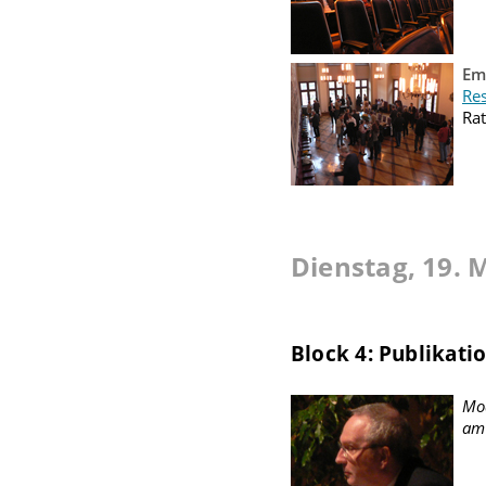
Em
Res
Ra
Dienstag, 19. 
Block 4: Publikati
Mod
am