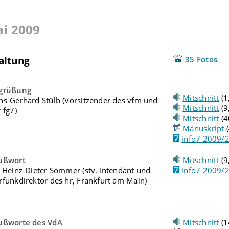
ai 2009
altung
35 Fotos
grüßung
Mitschnitt
(1
ns-Gerhard Stülb (Vorsitzender des vfm und
Mitschnitt
(9
 fg7)
Mitschnitt
(4
Manuskript
(
info7 2009/
ußwort
Mitschnitt
(9
. Heinz-Dieter Sommer (stv. Intendant und
info7 2009/
rfunkdirektor des hr, Frankfurt am Main)
ußworte des VdA
Mitschnitt
(1