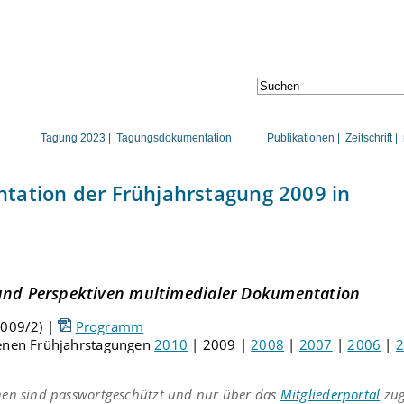
TAGUNGEN
PUBLIKATIONE
Tagung 2023 |
Tagungsdokumentation
Publikationen |
Zeitschrift |
ation der Frühjahrstagung 2009 in
 und Perspektiven multimedialer Dokumentation
2009/2) |
Programm
genen Frühjahrstagungen
2010
| 2009 |
2008
|
2007
|
2006
|
en sind passwortgeschützt und nur über das
Mitgliederportal
zug