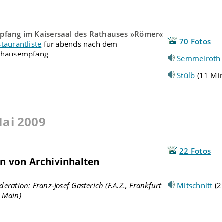
pfang im Kaisersaal des Rathauses »Römer«
70 Fotos
taurantliste
für abends nach dem
thausempfang
Semmelroth
Stülb
(11 Min
Mai 2009
22 Fotos
on von Archivinhalten
eration: Franz-Josef Gasterich (F.A.Z., Frankfurt
Mitschnitt
(2
 Main)