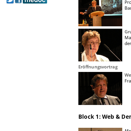
Pro
Ba
Gr
Ma
der
Eröffnungsvortrag
We
Fra
Block 1: Web & De
Mod