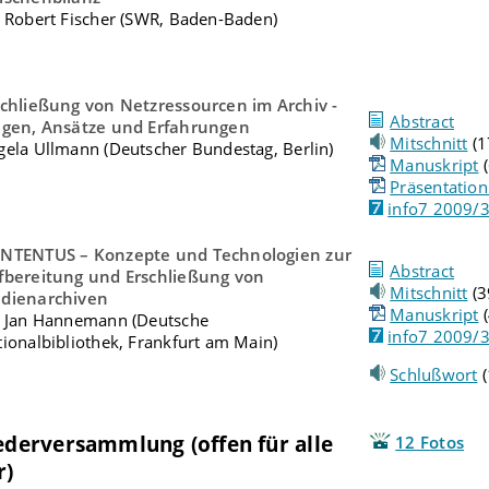
. Robert Fischer (SWR, Baden-Baden)
schließung von Netzressourcen im Archiv -
Abstract
agen, Ansätze und Erfahrungen
Mitschnitt
(1
gela Ullmann (Deutscher Bundestag, Berlin)
Manuskript
(
Präsentatio
info7 2009/
NTENTUS – Konzepte und Technologien zur
Abstract
fbereitung und Erschließung von
Mitschnitt
(3
dienarchiven
Manuskript
(
. Jan Hannemann (Deutsche
info7 2009/
ionalbibliothek, Frankfurt am Main)
Schlußwort
(
iederversammlung (offen für alle
12 Fotos
r)