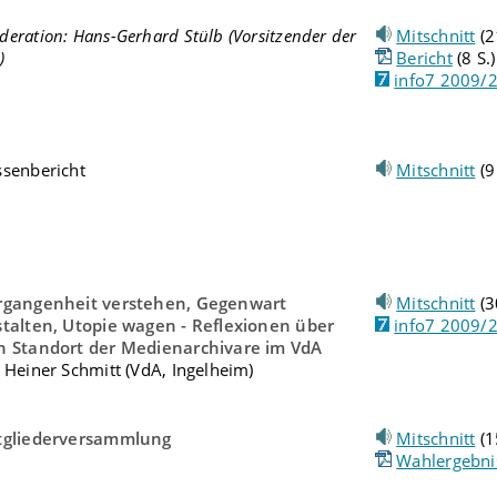
eration: Hans-Gerhard Stülb (Vorsitzender der
Mitschnitt
(2
)
Bericht
(8 S.)
info7 2009/
ssenbericht
Mitschnitt
(9
rgangenheit verstehen, Gegenwart
Mitschnitt
(3
stalten, Utopie wagen - Reflexionen über
info7 2009/
n Standort der Medienarchivare im VdA
 Heiner Schmitt (VdA, Ingelheim)
tgliederversammlung
Mitschnitt
(1
Wahlergebni