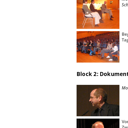
Sc
Be
Ta
Block 2: Dokument
Mo
Vo
Zw