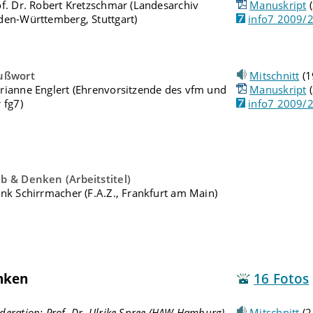
f. Dr. Robert Kretzschmar (Landesarchiv
Manuskript
(
den-Württemberg, Stuttgart)
info7 2009/
ußwort
Mitschnitt
(1
rianne Englert (Ehrenvorsitzende des vfm und
Manuskript
(
 fg7)
info7 2009/
b & Denken (Arbeitstitel)
nk Schirrmacher (F.A.Z., Frankfurt am Main)
nken
16 Fotos
eration: Prof. Dr. Ulrike Spree (HAW Hamburg)
Mitschnitt
(2