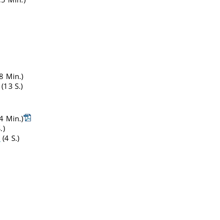
8 Min.)
(13 S.)
4 Min.)
.)
3
(4 S.)