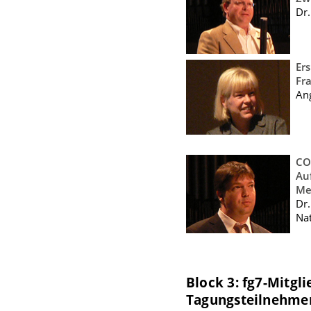
Dr
Er
Fr
An
CO
Au
Me
Dr
Nat
Block 3: fg7-Mitgl
Tagungsteilnehme