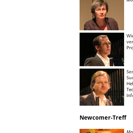
Wi
ve
Pr
Se
Su
He
Te
In
Newcomer-Treff
Mod