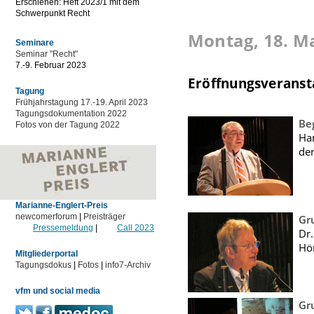
Erschienen: Heft 2023/1 mit dem
Schwerpunkt Recht
Montag, 18. M
Seminare
Seminar "Recht"
7.-9. Februar 2023
Eröffnungsveranst
Tagung
Frühjahrstagung 17.-19. April 2023
Tagungsdokumentation 2022
Be
Fotos von der Tagung 2022
Ha
der
Marianne-Englert-Preis
newcomerforum
|
Preisträger
Gr
Pressemeldung
|
Call 2023
Dr
Hö
Mitgliederportal
Tagungsdokus
|
Fotos
|
info7-Archiv
vfm und social media
Gr