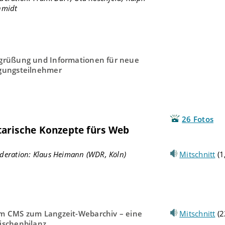
hmidt
grüßung und Informationen für neue
gungsteilnehmer
26 Fotos
arische Konzepte fürs Web
deration: Klaus Heimann (WDR, Köln)
Mitschnitt
(1
m CMS zum Langzeit-Webarchiv – eine
Mitschnitt
(2
ischenbilanz