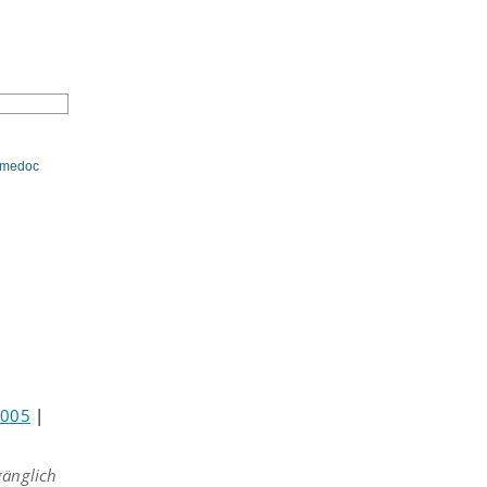
N
medoc
2005
|
änglich