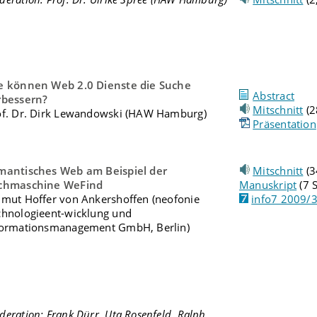
e können Web 2.0 Dienste die Suche
Abstract
rbessern?
Mitschnitt
(2
of. Dr. Dirk Lewandowski (HAW Hamburg)
Präsentation
mantisches Web am Beispiel der
Mitschnitt
(3
chmaschine WeFind
Manuskript
(7 S
lmut Hoffer von Ankershoffen (neofonie
info7 2009/
chnologieent-wicklung und
formationsmanagement GmbH, Berlin)
eration: Frank Dürr, Uta Rosenfeld, Ralph