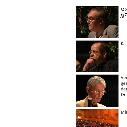
Mod
fg7
Ka
Ve
ge
de
Dr.
Mi