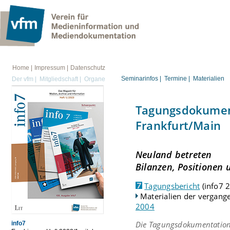
FORTBILDUNG
Home |
Impressum |
Datenschutz
Seminarinfos |
Termine |
Materialien
Der vfm |
Mitgliedschaft |
Organe
Tagungsdokument
Frankfurt/Main
Neuland betreten
Bilanzen, Positionen
Tagungsbericht
(info7 
Materialien der vergan
2004
Die Tagungsdokumentation
info7