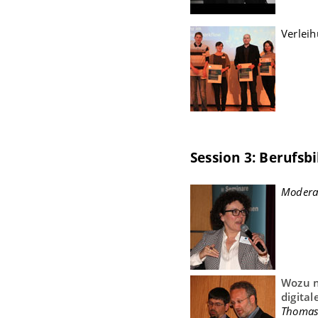
Verlei
Session 3: Berufsb
Moderat
Wozu n
digita
Thomas