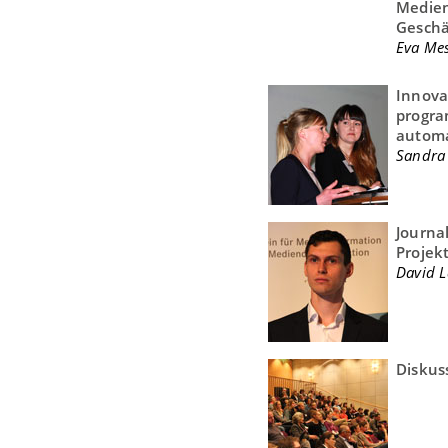
Medien
Geschä
Eva Mes
Innova
progra
automa
Sandra 
Journa
Projek
David L
Diskus