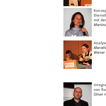
Konzep
Dienst
mit de
Martina
Analys
Mariell
Wiener 
Integr
von Ra
Oliver 