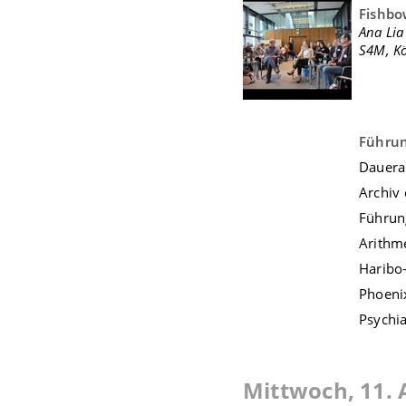
Fishbo
Ana Lia
S4M, Kö
Führu
Dauera
Archiv 
Führun
Arith
Haribo
Phoeni
Psychi
Mittwoch, 11. 