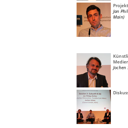
Projekt
Jan Phi
Main)
Künstl
Medie
Jochen 
Diskus