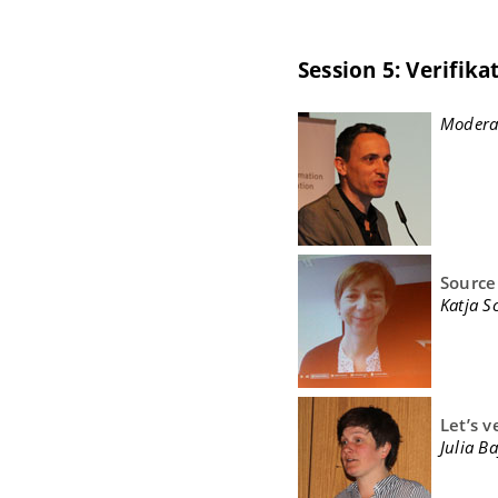
Session 5: Verifik
Moderat
Source
Katja S
Let’s v
Julia B