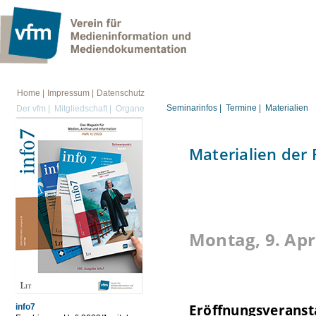
FORTBILDUNG
Home |
Impressum |
Datenschutz
Seminarinfos |
Termine |
Materialien
Der vfm |
Mitgliedschaft |
Organe
Materialien der
Montag, 9. Apr
Eröffnungsveranst
info7