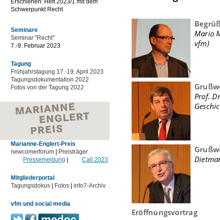
Erschienen: Heft 2023/1 mit dem
Schwerpunkt Recht
Begrü
Seminare
Mario M
Seminar "Recht"
vfm)
7.-9. Februar 2023
Tagung
Frühjahrstagung 17.-19. April 2023
Tagungsdokumentation 2022
Grußw
Fotos von der Tagung 2022
Prof. D
Geschic
Marianne-Englert-Preis
Grußw
newcomerforum
|
Preisträger
Dietmar
Pressemeldung
|
Call 2023
Mitgliederportal
Tagungsdokus
|
Fotos
|
info7-Archiv
vfm und social media
Eröffnungsvortrag