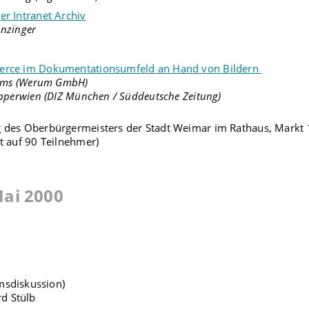
r Intranet Archiv
unzinger
rce im Dokumentationsumfeld an Hand von Bildern
llms (Werum GmbH)
epperwien (DIZ München / Süddeutsche Zeitung)
 des Oberbürgermeisters der Stadt Weimar im Rathaus, Markt 
t auf 90 Teilnehmer)
Mai 2000
msdiskussion)
d Stülb