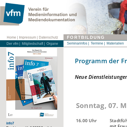
FORTBILDUNG
Home |
Impressum |
Datenschutz
Seminarinfos |
Termine |
Materialien
Der vfm |
Mitgliedschaft |
Organe
Programm der Fr
Neue Dienstleistungen
Sonntag, 07. M
16.00 Uhr
Stadtfü
info7
mit Frau 