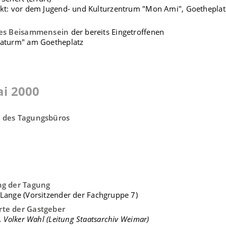
nkt: vor dem Jugend- und Kulturzentrum "Mon Ami", Goethepla
ges Beisammensein
der bereits Eingetroffenen
saturm" am Goetheplatz
ai 2000
 des Tagungsbüros
ng der Tagung
 Lange
(Vorsitzender der Fachgruppe 7)
te der Gastgeber
l. Volker Wahl (Leitung Staatsarchiv Weimar)