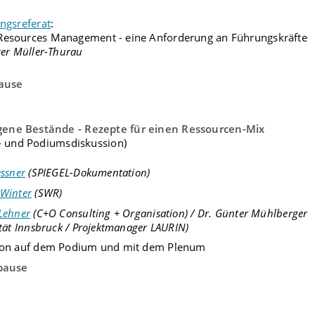
ngsreferat
:
esources Management - eine Anforderung an Führungskräfte
ter Müller-Thurau
ause
gene Bestände - Rezepte für einen Ressourcen-Mix
 - und Podiumsdiskussion)
essner
(SPIEGEL-Dokumentation)
Winter
(SWR)
Lehner
(C+O Consulting + Organisation) / Dr. Günter Mühlberger
ität Innsbruck / Projektmanager LAURIN)
ion auf dem Podium und mit dem Plenum
pause