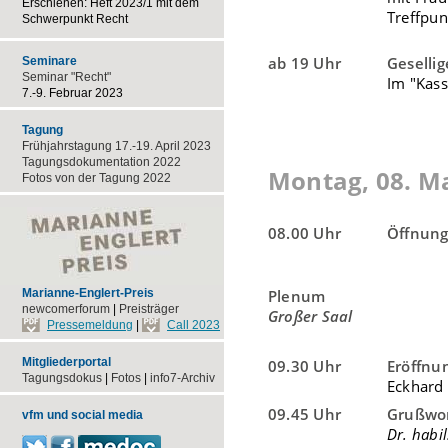
Erschienen: Heft 2023/1 mit dem
Treffpu
Schwerpunkt Recht
ab 19 Uhr
Geselli
Seminare
Seminar "Recht"
Im "Kas
7.-9. Februar 2023
Tagung
Frühjahrstagung 17.-19. April 2023
Tagungsdokumentation 2022
Montag, 08. M
Fotos von der Tagung 2022
08.00 Uhr
Öffnung
Plenum
Marianne-Englert-Preis
newcomerforum
|
Preisträger
Großer Saal
Pressemeldung
|
Call 2023
Mitgliederportal
09.30 Uhr
Eröffnu
Tagungsdokus
|
Fotos
|
info7-Archiv
Eckhard
09.45 Uhr
Grußwor
vfm und social media
Dr. habi