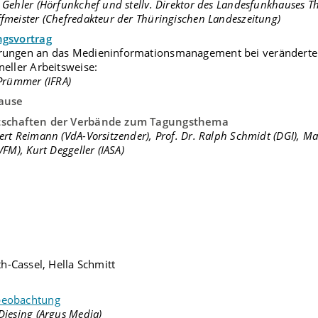
 Gehler (Hörfunkchef und stellv. Direktor des Landesfunkhauses T
fmeister (Chefredakteur der Thüringischen Landeszeitung)
ngsvortrag
rungen an das Medieninformationsmanagement bei veränderte
neller Arbeitsweise:
 Prümmer (IFRA)
ause
schaften der Verbände zum Tagungsthema
ert Reimann (VdA-Vorsitzender), Prof. Dr. Ralph Schmidt (DGI), M
VFM), Kurt Deggeller (IASA)
)
h-Cassel, Hella Schmitt
eobachtung
Diesing (Argus Media)