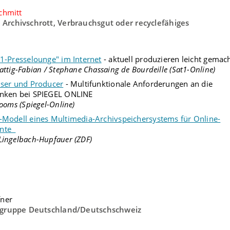
chmitt
Archivschrott, Verbrauchsgut oder recyclefähiges
1-Presselounge" im Internet
- aktuell produzieren leicht gemac
attig-Fabian / Stephane Chassaing de Bourdeille (Sat1-Online)
User und Producer
- Multifunktionale Anforderungen an die
nken bei SPIEGEL ONLINE
Booms (Spiegel-Online)
Modell eines Multimedia-Archivspeichersystems für Online-
nte
ingelbach-Hupfauer (ZDF)
fner
rgruppe Deutschland/Deutschschweiz