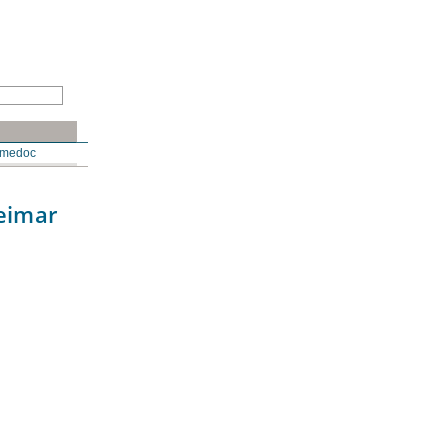
N
medoc
Weimar