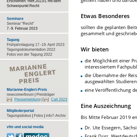
Erschienen: Heft 2023/1 mit dem
Schwerpunkt Recht
Etwas Besonderes
Seminare
Seminar "Recht"
sollten die geplanten Bei
7.-9. Februar 2023
gesammelt und geschrieben
Tagung
Frühjahrstagung 17.-19. April 2023
Wir bieten
Tagungsdokumentation 2022
Fotos von der Tagung 2022
die Möglichkeit einer 
interessiertem Fachpub
die Übernahme der Reise
ausgewählten Studiere
eine Veröffentlichung de
Marianne-Englert-Preis
newcomerforum
|
Preisträger
Pressemeldung
|
Call 2023
Eine Auszeichnung
Mitgliederportal
Tagungsdokus
|
Fotos
|
info7-Archiv
Bis Mitte Februar 2019 en
Dr. Ute Essegern, Sächs
vfm und social media
Frank Dürr, Westdeutsc