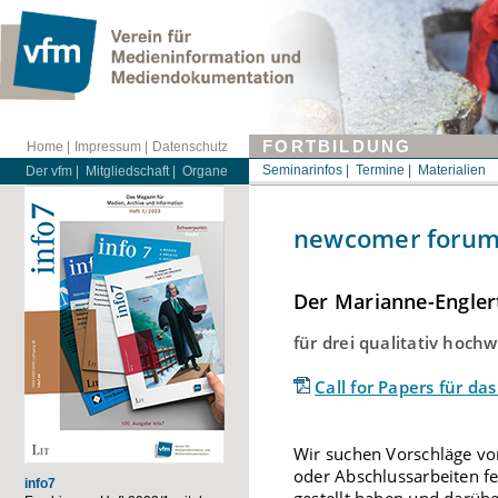
FORTBILDUNG
Home |
Impressum |
Datenschutz
Seminarinfos |
Termine |
Materialien
Der vfm |
Mitgliedschaft |
Organe
newcomer forum -
Der Marianne-Engler
für drei qualitativ hoc
Call for Papers für d
Wir suchen Vorschläge vo
oder Abschlussarbeiten fe
info7
gestellt haben und darübe