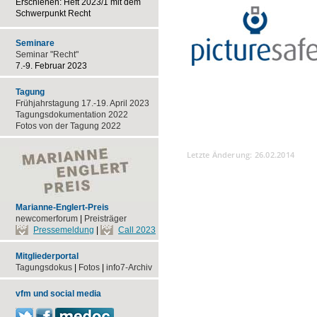
Erschienen: Heft 2023/1 mit dem
Schwerpunkt Recht
Seminare
Seminar "Recht"
7.-9. Februar 2023
Tagung
Frühjahrstagung 17.-19. April 2023
Tagungsdokumentation 2022
Fotos von der Tagung 2022
Letzte Änderung: 26.02.2014
Marianne-Englert-Preis
newcomerforum
|
Preisträger
Pressemeldung
|
Call 2023
Mitgliederportal
Tagungsdokus
|
Fotos
|
info7-Archiv
vfm und social media