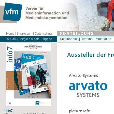
FORTBILDUNG
Home |
Impressum |
Datenschutz
Seminarinfos |
Termine |
Materialien
Der vfm |
Mitgliedschaft |
Organe
Aussteller der F
Arvato Systems
picturesafe
info7