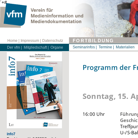
´+#
FORTBILDUNG
Home |
Impressum |
Datenschutz
Seminarinfos |
Termine |
Materialien
Der vfm |
Mitgliedschaft |
Organe
Programm der F
Sonntag, 15. A
16:00 Uhr
Führung
Geschic
Treffpu
U-/S-Ba
info7