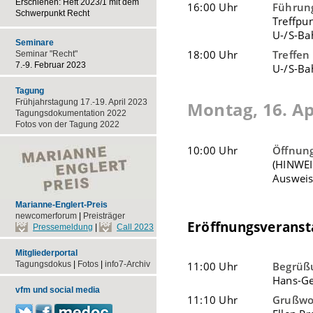
Erschienen: Heft 2023/1 mit dem
16:00 Uhr
Führun
Schwerpunkt Recht
Treffpu
U-/S-Ba
Seminare
18:00 Uhr
Treffen
Seminar "Recht"
7.-9. Februar 2023
U-/S-Bah
Tagung
Frühjahrstagung 17.-19. April 2023
Montag, 16. Ap
Tagungsdokumentation 2022
Fotos von der Tagung 2022
10:00 Uhr
Öffnun
(HINWEIS
Ausweis
Marianne-Englert-Preis
newcomerforum
|
Preisträger
Eröffnungsveranst
Pressemeldung
|
Call 2023
Mitgliederportal
Tagungsdokus
|
Fotos
|
info7-Archiv
11:00 Uhr
Begrüß
Hans-Ge
vfm und social media
11:10 Uhr
Grußwo