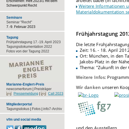
arbeitet dabei (in fachli
Erschienen: Heft 2023/1 mit dem
Weitere Informationen 
Schwerpunkt Recht
Materialdokumentation s
Seminare
Seminar "Recht"
7.-9. Februar 2023
Frühjahrstagung 201
Tagung
Frühjahrstagung 17.-19. April 2023
Die letzte Frühjahrstagung
Tagungsdokumentation 2022
Zeit: 16. - 18. April 201
Fotos von der Tagung 2022
Ort: München, in den Ta
Jakobs-Platz in der Näh
Thema: "Zukunft in der
Weitere Infos
: Programm 
Marianne-Englert-Preis
Wir danken
unseren Koop
newcomerforum
|
Preisträger
Pressemeldung
|
Call 2023
Mitgliederportal
Tagungsdokus
|
Fotos
|
info7-Archiv
vfm und social media
und den Ausstellern