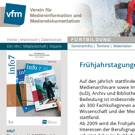
FORTBILDUNG
Home |
Impressum |
Datenschutz
Seminarinfos |
Termine |
Materialien
Der vfm |
Mitgliedschaft |
Organe
Frühjahrstagung
Auf den jährlich stattfi
Medienarchivare sowie In
(IuD), Archiv und Bibliot
Bedeutung ist insbesonde
als 300 Fachkolleginnen au
Wissenschaft und der Med
stattfand.
Ab 2009 wird die Frühja
Interessen der Berufsgru
info7