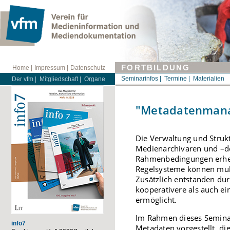
FORTBILDUNG
Home |
Impressum |
Datenschutz
Seminarinfos |
Termine |
Materialien
Der vfm |
Mitgliedschaft |
Organe
"Metadatenmana
Die Verwaltung und Struk
Medienarchivaren und –do
Rahmenbedingungen erhebl
Regelsysteme können mul
Zusätzlich entstanden dur
kooperativere als auch ei
ermöglicht.
Im Rahmen dieses Semina
info7
Metadaten vorgestellt, di