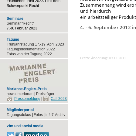
Erschienen: Heft 2023/1 mit dem
Zusammenhang wird erörte
Schwerpunkt Recht
und hierdurch
ein arbeitsteiliger Produ
Seminare
Seminar "Recht"
4. - 6. September 2012 i
7.-9. Februar 2023
Tagung
Frühjahrstagung 17.-19. April 2023
Tagungsdokumentation 2022
Fotos von der Tagung 2022
Letzte Änderung: 09.11.2011
Marianne-Englert-Preis
newcomerforum
|
Preisträger
Pressemeldung
|
Call 2023
Mitgliederportal
Tagungsdokus
|
Fotos
|
info7-Archiv
vfm und social media