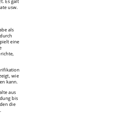
. Es galt
ate usw.
abe als
d durch
pielt eine
e
richte,
ifikation
eigt, wie
den kann.
alte aus
dung bis
den die
.