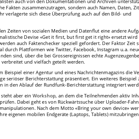
alisten auch von den Dokumentationen und Archiven unterstützt
rche Fakten zusammenzutragen, sondern auch Namen, Daten, Zit
hr verlagerte sich diese Überprüfung auch auf den Bild- und
 den Zeiten von sozialen Medien und Datenflut eine andere Aufg
alistische Devise «Get it first, but first get it right» ersetzt wir
, werden auch Faktenchecker speziell gefordert. Der Faktor Zeit s
l durch Plattformen wie Twitter, Facebook, Instagram u.a. neu
anden sind, über die bei Grossereignissen echte Augenzeugenbe
verbreitet und vielfach geteilt werden.
 Beispiel einer Agentur und eines Nachrichtenmagazins die Ver
 seriöser Berichterstattung präsentiert. Ein weiteres Beispiel z
 in den Ablauf der Rundfunk-Berichterstattung integriert wer
steht aber ein
Workshop
, an dem die Teilnehmenden aktiv Inh
prüfen. Dabei geht es von Rückwärtssuche über Uploader-Fahn
omanipulationen. Nach dem Motto «Bring your own device» wer
hre eigenen mobilen Endgeräte (Laptops, Tablets) mitzubringen