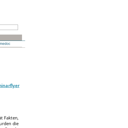
N
medoc
inarflyer
ät Fakten,
wurden die