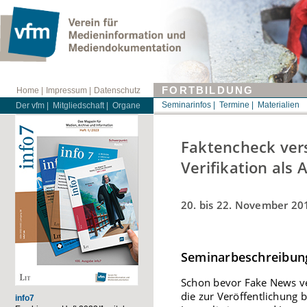
FORTBILDUNG
Home |
Impressum |
Datenschutz
Seminarinfos |
Termine |
Materialien
Der vfm |
Mitgliedschaft |
Organe
Faktencheck ver
Verifikation als
20. bis 22. November 20
Seminarbeschreibun
Schon bevor Fake News ver
die zur Veröffentlichung 
info7