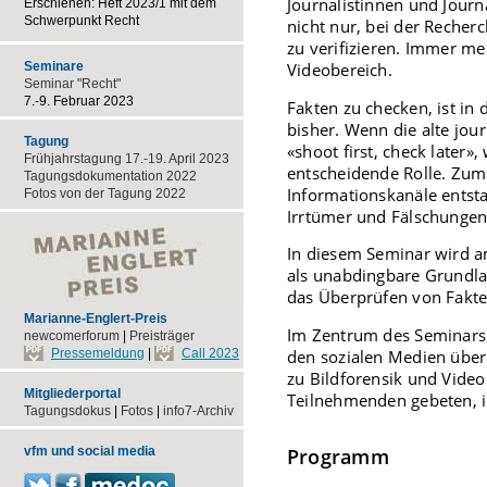
Journalistinnen und Journ
Erschienen: Heft 2023/1 mit dem
Schwerpunkt Recht
nicht nur, bei der Reche
zu verifizieren. Immer me
Videobereich.
Seminare
Seminar "Recht"
7.-9. Februar 2023
Fakten zu checken, ist in
bisher. Wenn die alte journ
Tagung
«shoot first, check later»
Frühjahrstagung 17.-19. April 2023
entscheidende Rolle. Zuma
Tagungsdokumentation 2022
Informationskanäle entst
Fotos von der Tagung 2022
Irrtümer und Fälschungen 
In diesem Seminar wird am
als unabdingbare Grundlage
das Überprüfen von Fakten
Marianne-Englert-Preis
Im Zentrum des Seminars 
newcomerforum
|
Preisträger
den sozialen Medien über
Pressemeldung
|
Call 2023
zu Bildforensik und Vide
Mitgliederportal
Teilnehmenden gebeten, i
Tagungsdokus
|
Fotos
|
info7-Archiv
Programm
vfm und social media