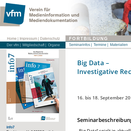
FORTBILDUNG
Home |
Impressum |
Datenschutz
Seminarinfos |
Termine |
Materialien
Der vfm |
Mitgliedschaft |
Organe
Big Data –
Investigative R
16. bis 18. September 2
Seminarbeschreibun
info7
„Big Data“ spielt in aktue