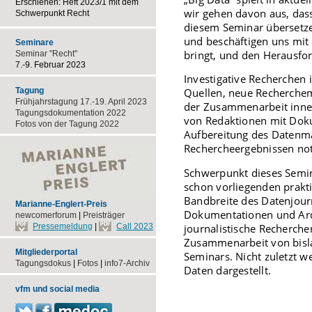
Erschienen: Heft 2023/1 mit dem
wir gehen davon aus, das
Schwerpunkt Recht
diesem Seminar übersetzen
und beschäftigen uns mit
Seminare
bringt, und den Herausfor
Seminar "Recht"
7.-9. Februar 2023
Investigative Recherchen
Tagung
Quellen, neue Recherchem
Frühjahrstagung 17.-19. April 2023
der Zusammenarbeit inner
Tagungsdokumentation 2022
von Redaktionen mit Doku
Fotos von der Tagung 2022
Aufbereitung des Datenma
Rechercheergebnissen no
Schwerpunkt dieses Semin
schon vorliegenden prakt
Bandbreite des Datenjourn
Marianne-Englert-Preis
Dokumentationen und Arc
newcomerforum
|
Preisträger
journalistische Recherche
Pressemeldung
|
Call 2023
Zusammenarbeit von bislan
Mitgliederportal
Seminars. Nicht zuletzt 
Tagungsdokus
|
Fotos
|
info7-Archiv
Daten dargestellt.
vfm und social media