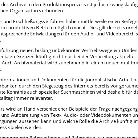
 der Archive in den Produktionsprozess ist jedoch zwangsläufig
ernen Organisation verbunden.
 und Erschließungsverfahren haben mittlerweile einen Reifegr
z im produktiven Betrieb möglich macht. Dies gilt derzeit vorne
ntsprechende Entwicklungen für den Audio- und Videobereich 
.
Einführung neuer, bislang unbekannter Vertriebswege ein Umden
dialen Grenzen künftig nicht nur bei der Verbreitung aktueller
. Auch Archivmaterial wird zunehmend in einem neuen multim
.
Informationen und Dokumenten für die journalistische Arbeit h
banken durch den Siegeszug des Internets bereits vor geraumer
ute Kenntnis auch spezieller Suchmaschinen wird deshalb für d
alltag immer relevanter.
s wird an Hand verschiedener Beispiele der Frage nachgegang
ng und Aufbereitung von Text-, Audio- oder Videodokumenten un
ungen aussehen kann und welche Rolle die Archive künftig i
ess spielen werden.
 renommierte Referentinnen und Referenten gewonnen werden,