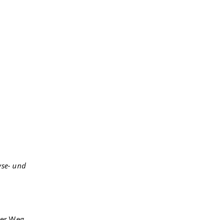
yse- und
Der Weg