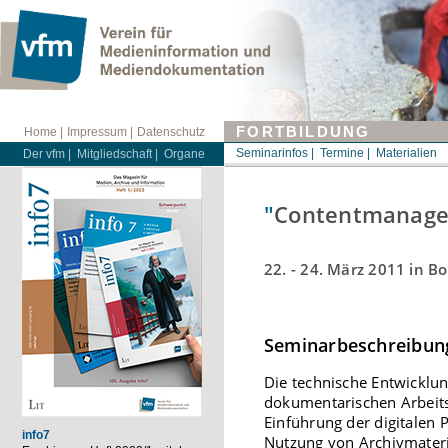
FORTBILDUNG
Home |
Impressum |
Datenschutz
Seminarinfos |
Termine |
Materialien
Der vfm |
Mitgliedschaft |
Organe
"
Contentmanage
22. - 24. März 2011 in B
Seminarbeschreibun
Die technische Entwicklu
dokumentarischen Arbeitsp
Einführung der digitalen 
info7
Nutzung von Archivmateri