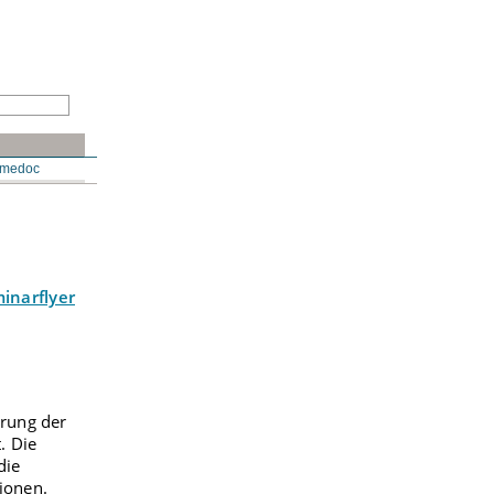
N
medoc
inarflyer
erung der
. Die
die
ionen.