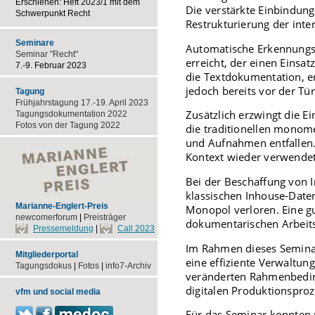
Erschienen: Heft 2023/1 mit dem
Die verstärkte Einbindung
Schwerpunkt Recht
Restrukturierung der int
Seminare
Automatische Erkennungs-
Seminar "Recht"
erreicht, der einen Einsat
7.-9. Februar 2023
die Textdokumentation, e
jedoch bereits vor der Tür
Tagung
Frühjahrstagung 17.-19. April 2023
Zusätzlich erzwingt die 
Tagungsdokumentation 2022
Fotos von der Tagung 2022
die traditionellen monome
und Aufnahmen entfallen
Kontext wieder verwendet
Bei der Beschaffung von 
klassischen Inhouse-Daten
Marianne-Englert-Preis
Monopol verloren. Eine g
newcomerforum
|
Preisträger
dokumentarischen Arbeits
Pressemeldung
|
Call 2023
Im Rahmen dieses Seminar
Mitgliederportal
eine effiziente Verwaltu
Tagungsdokus
|
Fotos
|
info7-Archiv
veränderten Rahmenbeding
digitalen Produktionsproz
vfm und social media
Für das Seminar konnten