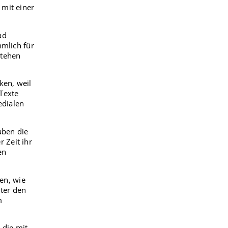
 mit einer
ad
hmlich für
stehen
ken, weil
 Texte
edialen
aben die
 Zeit ihr
en
en, wie
ter den
m
 die mit