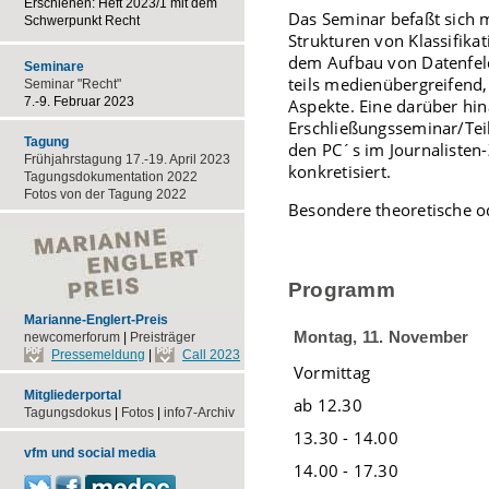
Erschienen: Heft 2023/1 mit dem
Das Seminar befaßt sich 
Schwerpunkt Recht
Strukturen von Klassifik
dem Aufbau von Datenfeld
Seminare
teils medienübergreifend,
Seminar "Recht"
7.-9. Februar 2023
Aspekte. Eine darüber hin
Erschließungsseminar/Tei
Tagung
den PC´s im Journalisten
Frühjahrstagung 17.-19. April 2023
konkretisiert.
Tagungsdokumentation 2022
Fotos von der Tagung 2022
Besondere theoretische od
Programm
Marianne-Englert-Preis
Montag, 11. November
newcomerforum
|
Preisträger
Pressemeldung
|
Call 2023
Vormittag
Mitgliederportal
ab 12.30
Tagungsdokus
|
Fotos
|
info7-Archiv
13.30 - 14.00
vfm und social media
14.00 - 17.30