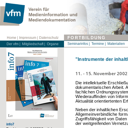
FORTBILDUNG
Home |
Impressum |
Datenschutz
Seminarinfos |
Termine |
Materialien
Der vfm |
Mitgliedschaft |
Organe
"Instrumente der inhaltl
11. - 15. November 2002
Die intellektuelle Erschlie
dokumentarischen Arbeit. A
fachlichen Ordnungssysteme
Wiederauffinden von Infor
Aktualität orientiertenten E
Neben der inhaltlichen Ers
Allgemeinverbindliche form
Zugriffsfähigkeit von Dat
der weitgreifenden Vernetz
info7