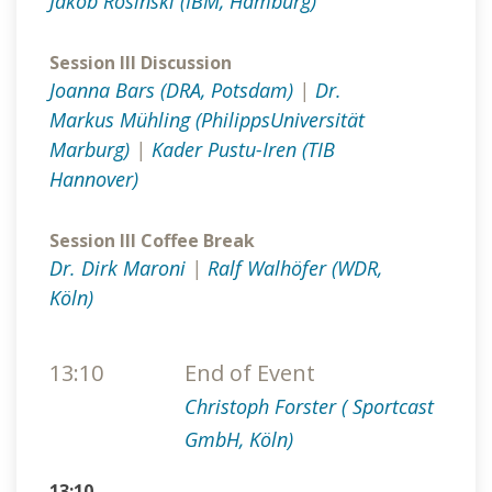
Jakob Rosinski (IBM, Hamburg)
Session III Discussion
Joanna Bars (DRA, Potsdam)
|
Dr.
Markus Mühling (PhilippsUniversität
Marburg)
|
Kader Pustu-Iren (TIB
Hannover)
Session III Coffee Break
Dr. Dirk Maroni
|
Ralf Walhöfer (WDR,
Köln)
13:10
End of Event
Christoph Forster ( Sportcast
GmbH, Köln)
13:10