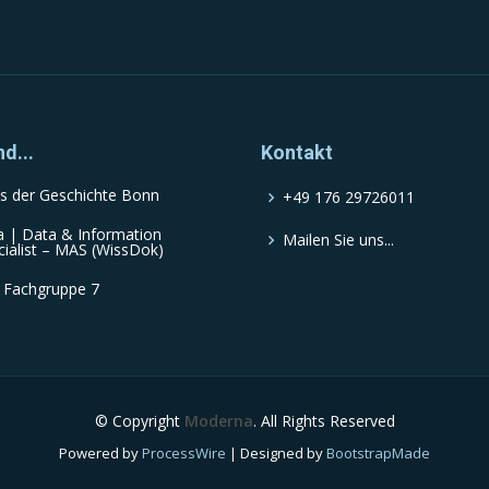
nd...
Kontakt
s der Geschichte Bonn
+49 176 29726011
a | Data & Information
Mailen Sie uns...
cialist – MAS (WissDok)
 Fachgruppe 7
© Copyright
Moderna
. All Rights Reserved
Powered by
ProcessWire
| Designed by
BootstrapMade