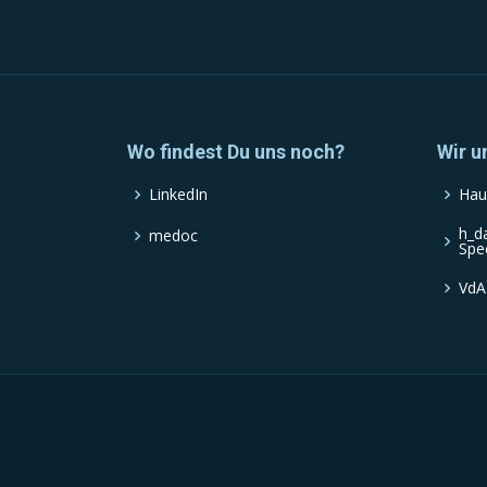
Wo findest Du uns noch?
Wir u
LinkedIn
Hau
h_d
medoc
Spe
VdA