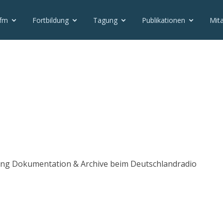
vfm
Fortbildung
Tagung
Publikationen
Mita
lung Dokumentation & Archive beim Deutschlandradio