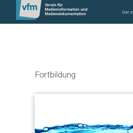
Notice: Trying to get property 'anmeldeformular_extern_anz
/mnt/web214/a0/21/546221/htdocs/cms/processwire/site/temp
Der 
/mnt/web214/a0/21/546221/htdocs/cms/processwire/site/tem
Fortbildung