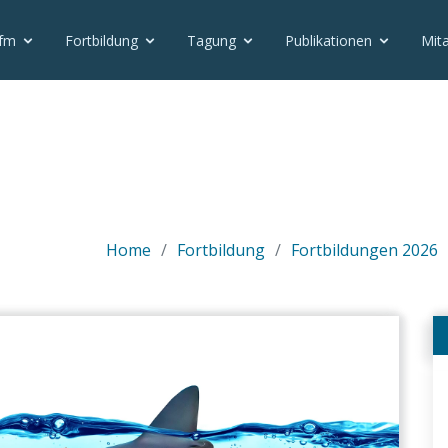
eigen' of non-object in
lates/otlet_templatesets/moderna/_vfm_func.php on line 69
vfm
Fortbildung
Tagung
Publikationen
Mita
plates/otlet_templatesets/moderna/vfm_teilnehmerliste_fo
Home
Fortbildung
Fortbildungen 2026