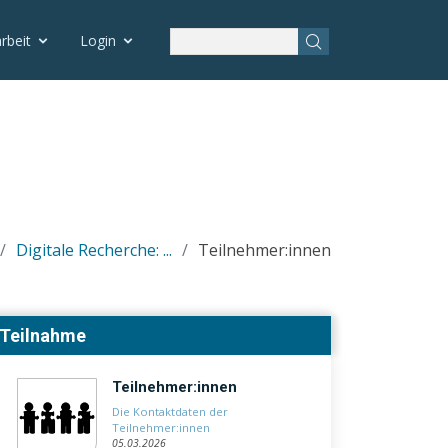
3 Notice: Undefined variable: otlet_segment_list in
rbeit
Login
rtbildung.php on line 83
Digitale Recherche: ...
Teilnehmer:innen
Teilnahme
Teilnehmer:innen
Die Kontaktdaten der
Teilnehmer:innen
05.03.2026