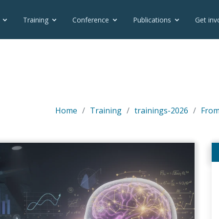
plates/otlet_templatesets/moderna/vfm_teilnehmerliste_fo
Training
Conference
Publications
Get inv
Home
Training
trainings-2026
From