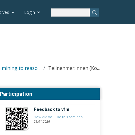
rtbildung.php on line 83
olved
Login
 mining to reaso...
Teilnehmer:innen (Ko...
Participation
Feedback to vfm
How did you like this seminar?
29.01.2026