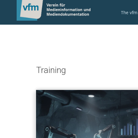
Notice: Undefined variable: otlet_segment_list in
/mnt/web214/a0/21/546221/htdocs/cms/processwire/site/tem
The vfm
Training