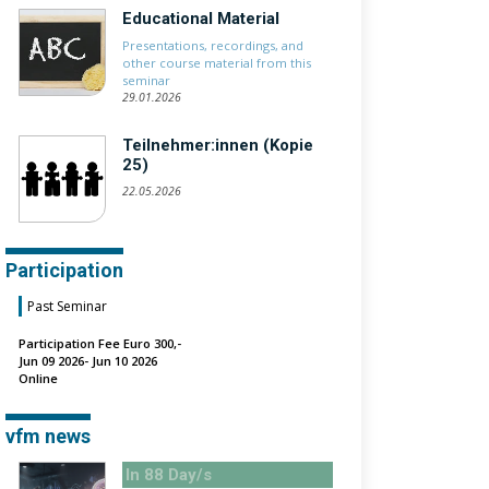
Educational Material
Presentations, recordings, and
other course material from this
seminar
29.01.2026
Teilnehmer:innen (Kopie
25)
22.05.2026
Participation
Past Seminar
Participation Fee Euro 300,-
Jun 09 2026- Jun 10 2026
Online
vfm news
In 88 Day/s