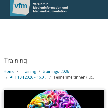
Notice: Undefined variable: otlet_segment_list in
/mnt/web214/a0/21/546221/htdocs/cms/processwire/site/te
on line 83
Training
Home
Training
trainings-2026
AI 14.04.2026 - 16.0...
Teilnehmer:innen (Ko...