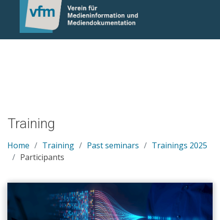
Notice: Undefined variable: otlet_segment_list in
/mnt/web214/a0/21/546221/htdocs/cms/processwire/site/te
on line 83
Training
Home
Training
Past seminars
Trainings 2025
Participants