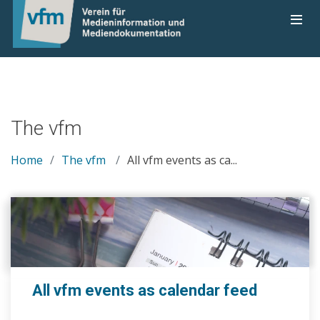
The vfm
Home
The vfm
All vfm events as ca...
All vfm events as calendar feed