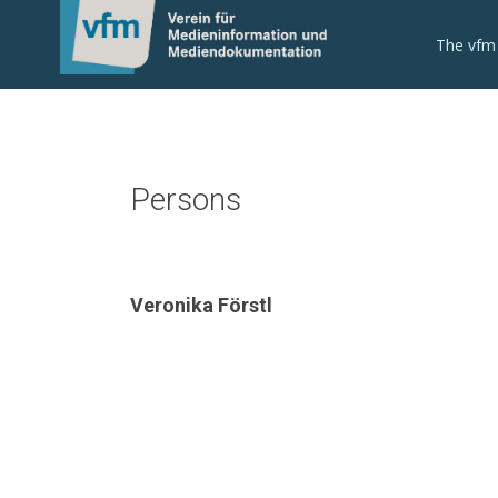
The vfm
Persons
Veronika Förstl