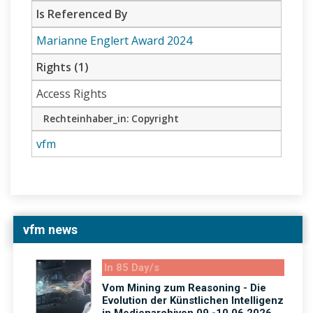
Is Referenced By
Marianne Englert Award 2024
Rights (1)
Access Rights
Rechteinhaber_in: Copyright
vfm
vfm news
In 85 Day/s
Vom Mining zum Reasoning - Die
Evolution der Künstlichen Intelligenz
in Medienarchiven 09.-10.06.2026