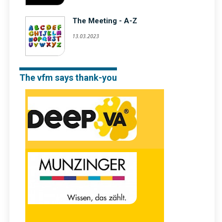
The Meeting - A-Z
13.03.2023
The vfm says thank-you