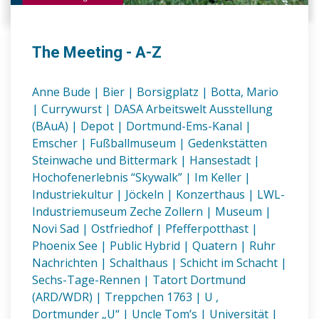
The Meeting - A-Z
Anne Bude
|
Bier
|
Borsigplatz
|
Botta, Mario
|
Currywurst
|
DASA Arbeitswelt Ausstellung
(BAuA)
|
Depot
|
Dortmund-Ems-Kanal
|
Emscher
|
Fußballmuseum
|
Gedenkstätten
Steinwache und Bittermark
|
Hansestadt
|
Hochofenerlebnis “Skywalk”
|
Im Keller
|
Industriekultur
|
Jöckeln
|
Konzerthaus
|
LWL-
Industriemuseum Zeche Zollern
|
Museum
|
Novi Sad
|
Ostfriedhof
|
Pfefferpotthast
|
Phoenix See
|
Public Hybrid
|
Quatern
|
Ruhr
Nachrichten
|
Schalthaus
|
Schicht im Schacht
|
Sechs-Tage-Rennen
|
Tatort Dortmund
(ARD/WDR)
|
Treppchen 1763
|
U ,
Dortmunder „U“
|
Uncle Tom’s
|
Universität
|