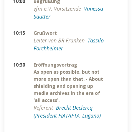
10:00
Begrüßung
vfm e.V. Vorsitzende
Vanessa
Sautter
10:15
Grußwort
Leiter von BR Franken
Tassilo
Forchheimer
10:30
Eröffnungsvortrag
As open as possible, but not
more open than that. - About
shielding and opening up
media archives in the era of
'all access'.
Referent
Brecht Declercq
(President FIAT/IFTA, Lugano)